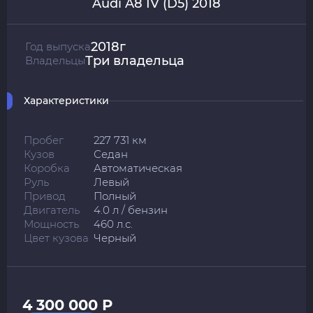
Audi A8 IV (D5) 2018
2018г
Год выпуска
Три владельца
Владельцы
Характеристики
Пробег
227 731 км
Кузов
Седан
Коробка
Автоматическая
Руль
Левый
Привод
Полный
Двигатель
4.0 л / бензин
Мощность
460 л.с.
Цвет кузова
Черный
4 300 000 Р