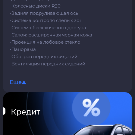
-Колесные диски R20
-Задняя подруливающая ось
-Система контроля слепых зон
-Система бесключевого доступа
-Салон: расширенная черная кожа
-Проекция на лобовое стекло
-Панорама
-Обогрев передних сидений
-Вентиляция передних сидений
-Массаж передних сидений
-Привод/память передних сидений
Еще
-Аудиосистема Bang & Olufsen
-Шторки в заднем ряде сидений
-Массаж задних сидений
-Обогрев задних сидений
Кредит
-Вентиляция задних сидений
-Привод/память задних сидений
-Мониторы в заднем ряде сидений