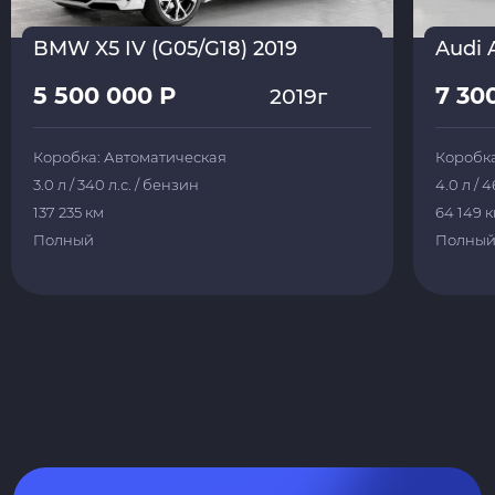
BMW X5 IV (G05/G18) 2019
Audi 
5 500 000 Р
7 30
2019г
Коробка: Автоматическая
Коробка
3.0 л / 340 л.с. / бензин
4.0 л / 
137 235 км
64 149 
Полный
Полны