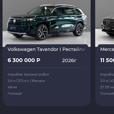
Volkswagen Tavendor I Рестайлинг 2026
Merce
6 300 000 Р
11 5
2026г
Коробка: Автомат робот
Коробка
2.0 л / 272 л.с. / бензин
3.0 л / 4
48 км
27 157 к
Полный
Полны