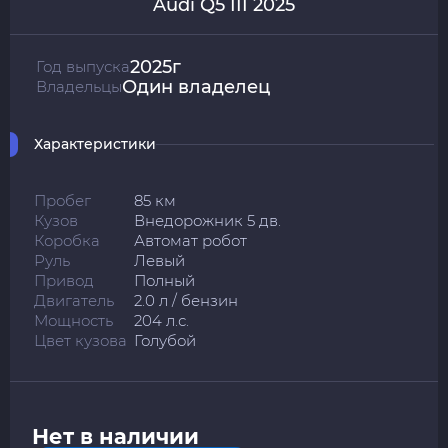
Audi Q5 III 2025
2025г
Год выпуска
Один владелец
Владельцы
Характеристики
Пробег
85 км
Кузов
Внедорожник 5 дв.
Коробка
Автомат робот
Руль
Левый
Привод
Полный
Двигатель
2.0 л / бензин
Мощность
204 л.с.
Цвет кузова
Голубой
Нет в наличии