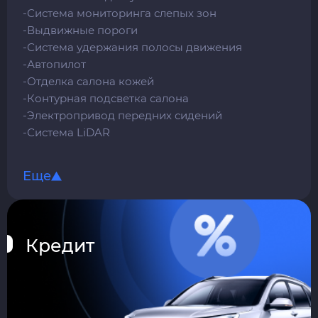
-Система мониторинга слепых зон
-Выдвижные пороги
-Система удержания полосы движения
-Автопилот
-Отделка салона кожей
-Контурная подсветка салона
-Электропривод передних сидений
-Система LiDAR
-Электропривод спинки задних сидений
-Подогрев и вентиляция задних сидений
Еще
-Отделка руля кожей
-Мультифункциональное рулевое колесо
-Оттоманка для заднего правого
пассажира
Кредит
-Проекционный дисплей
-Премиальная аудиосистема Adigo Sound
-Сенсорная мультимедийная система
-Камеры кругового обзора