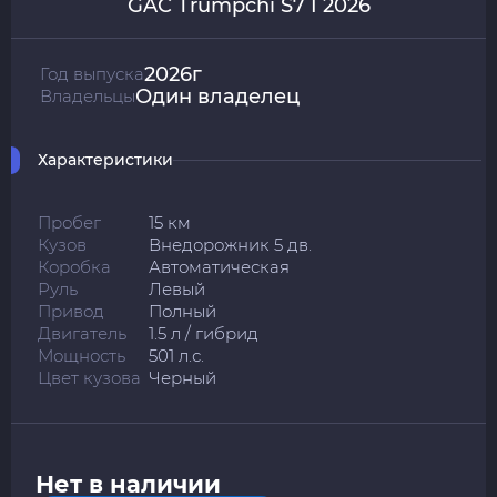
GAC Trumpchi S7 I 2026
2026г
Год выпуска
Один владелец
Владельцы
Характеристики
Пробег
15 км
Кузов
Внедорожник 5 дв.
Коробка
Автоматическая
Руль
Левый
Привод
Полный
Двигатель
1.5 л / гибрид
Мощность
501 л.с.
Цвет кузова
Черный
Нет в наличии