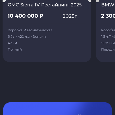
GMC Sierra IV Рестайлинг 2025
BMW 2
10 400 000 Р
2 30
2025г
Коробка: Автоматическая
Коробка
6.2 л / 420 л.с. / бензин
1.5 л / 1
42 км
91 790 
Полный
Передн