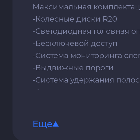
Максимальная комплектаци
-Колесные диски R20
-Светодиодная головная о
-Бесключевой доступ
-Система мониторинга сле
-Выдвижные пороги
-Система удержания поло
-Автопилот
-Отделка салона кожей
-Контурная подсветка сало
Еще
-Электропривод передних