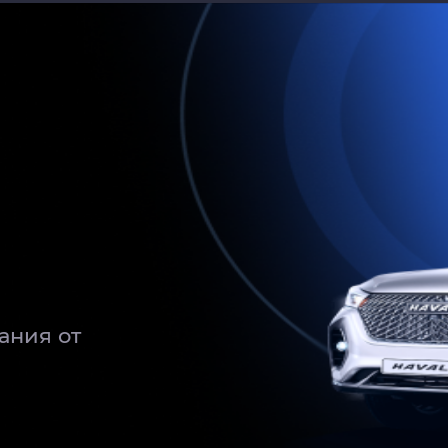
адних сидений
адних сидений
улевое колесо
равого пассажира
а Adigo Sound
ая система
ания от
ной оптике с возможностью персо