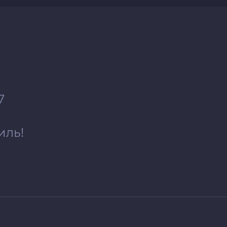
7
иль!