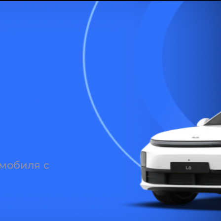
оль
передних сидений
их сидений
рой
ажиров Dolby Atmos
иля⁣⁣
омобиля с
О⁣⁣
й расчет