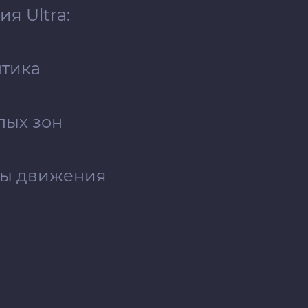
я Ultra:
птика
пых зон
сы движения
на
 сидений