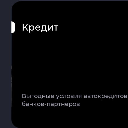
-Система LiDAR
-Электропривод спинки з
-Подогрев и вентиляция з
Кредит
-Отделка руля кожей
-Мультифункциональное р
-Оттоманка для заднего п
-Проекционный дисплей
-Премиальная аудиосистем
-Сенсорная мультимедийн
Выгодные условия автокредитов
-Камеры кругового обзора
банков-партнёров
-Выбор анимации на голов
кастомизации