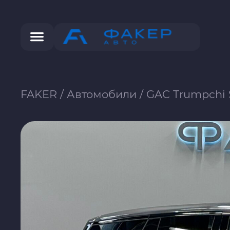
FAKER
/
Автомобили
/
GAC Trumpchi S