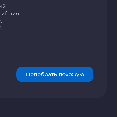
ый
/ гибрид
.
й
Подобрать похожую