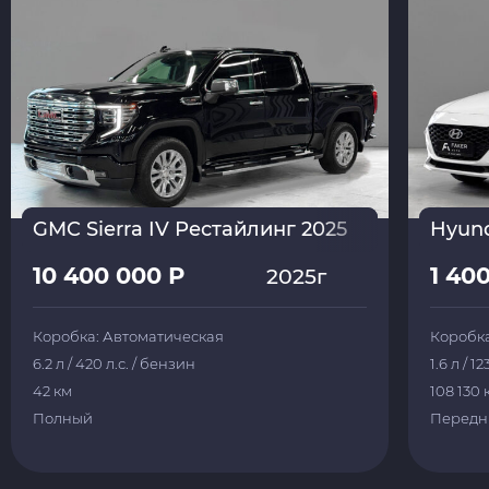
GMC Sierra IV Рестайлинг 2025
Hyund
10 400 000 Р
1 40
2025г
Коробка: Автоматическая
Коробка
6.2 л / 420 л.с. / бензин
1.6 л / 1
42 км
108 130 
Полный
Передн