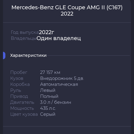
Mercedes-Benz GLE Coupe AMG II (C167)
2022
2022г
Год выпуска
Один владелец
Владельцы
Характеристики
Пробег
27 157 км
Кузов
Внедорожник 5 дв.
Коробка
Автоматическая
Руль
Левый
Привод
Полный
Двигатель
3.0 л / бензин
Мощность
435 л.с.
Цвет кузова
Серый