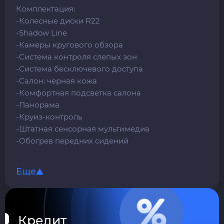
Комплектация:
-Колесные диски R22
-Shadow Line
-Камеры кругового обзора
-Система контроля слепых зон
-Система бесключевого доступа
-Салон: черная кожа
-Комфортная подсветка салона
-Панорама
-Круиз-контроль
-Штатная сенсорная мультимедиа
-Обогрев передних сидений
-Вентиляция передних сидений
-Память передних сидений
Еще
-Привод передних сидений
-Премиальная аудиосистема Burmester
-Климат-контроль второго ряда сидений
-Третий ряд сидений в багажнике
Кредит