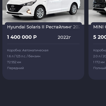
Hyundai Solaris II Рестайлинг 2022
MINI 
1 400 000 Р
5 20
2022г
Коробка: Автоматическая
Коробка
1.6 л / 123 л.с. / бензин
2.0 л / 2
72 552 км
1 172 км
Передний
Полны