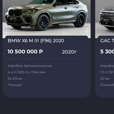
BMW X6 M III (F96) 2020
GAC T
10 500 000 Р
5 30
2020г
Коробка: Автоматическая
Коробка
4.4 л / 625 л.с. / бензин
1.5 л / 5
54 215 км
20 км
Полный
Полны