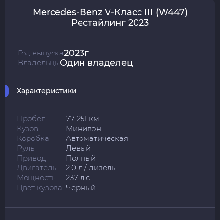
Mercedes-Benz V-Класс III (W447)
Рестайлинг 2023
2023г
Год выпуска
Один владелец
Владельцы
Характеристики
Пробег
77 251 км
Кузов
Минивэн
Коробка
Автоматическая
Руль
Левый
Привод
Полный
Двигатель
2.0 л / дизель
Мощность
237 л.с.
Цвет кузова
Черный