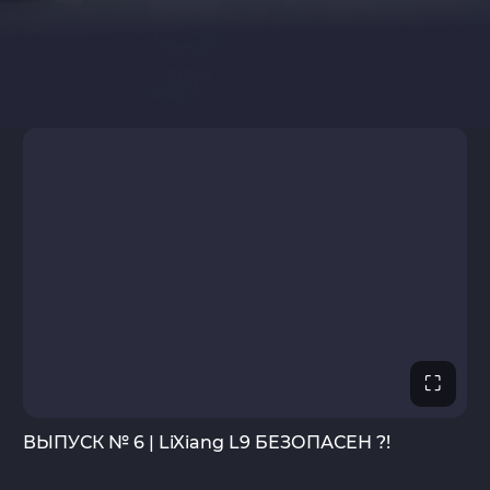
⛶
ВЫПУСК № 6 | LiXiang L9 БЕЗОПАСЕН ?!