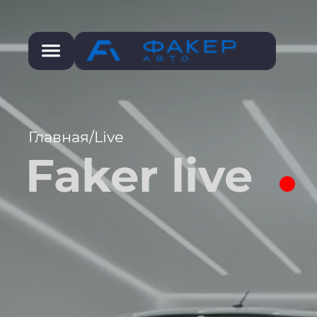
Главная
/
Live
Faker live