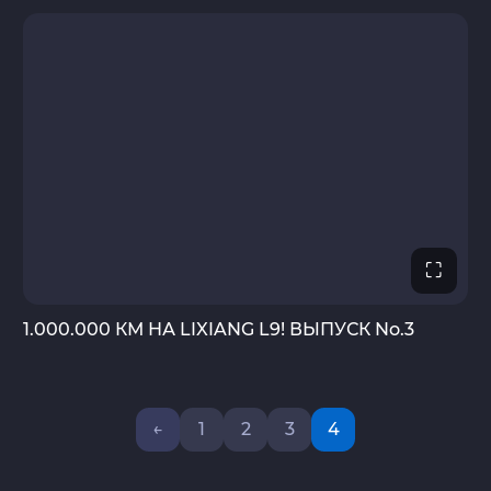
⛶
1.000.000 КМ НА LIXIANG L9! ВЫПУСК No.3
←
1
2
3
4