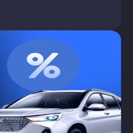
о в ГИБДД
й автомобиль