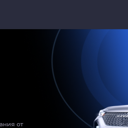
ий
g & Olufsen
иля⁣⁣
О⁣⁣
й расчет
ментов для регистрации вашего авт
 нас мы можем доставить ваш новы
эвакуаторе
 партнер Faker AutoGroup.
ания от