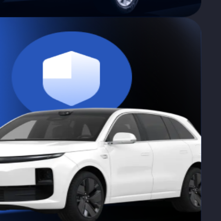
о в ГИБДД