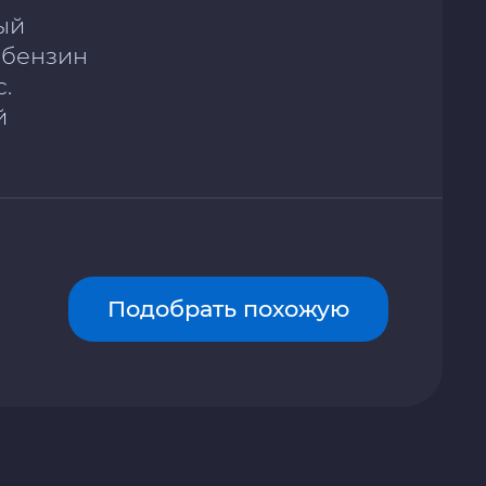
ый
/ бензин
с.
й
Подобрать похожую