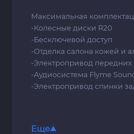
Максимальная комплектац
-Колесные диски R20
-Бесключевой доступ
-Отделка салона кожей и 
-Электропривод передних
-Аудиосистема Flyme Soun
-Электропривод спинки з
-Контурная подсветка сало
-Климат-контроль для зад
-Подогрев задних сидени
Еще
-Отделка потолка альканта