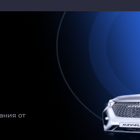
улевое колесо
ьера под дерево
ая система
оль
ания от
ний