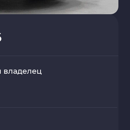
6
 владелец