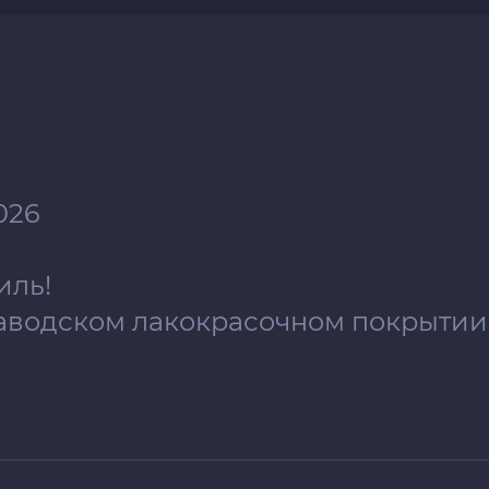
026
иль!
аводском лакокрасочном покрытии