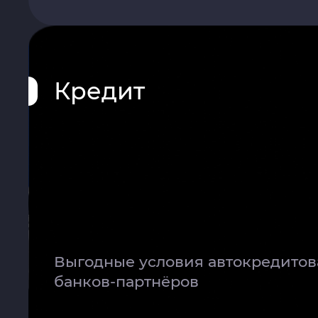
-Панорамная крыша
-Проекционный дисплей
-Отделка руля кожей
Кредит
-Мультифункциональное р
-Круиз-контроль
-Отделка элементов интер
-Выбор режимов езды
-Сенсорная мультимедийн
-Раздельный климат-контр
Выгодные условия автокредитов
-Подогрев передних сиде
банков-партнёров
-Подогрев руля