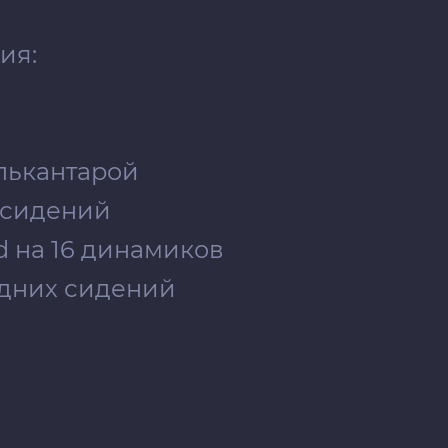
ия:
алькантарой
 сидений
d на 16 динамиков
адних сидений
на
них пассажиров
й
рой