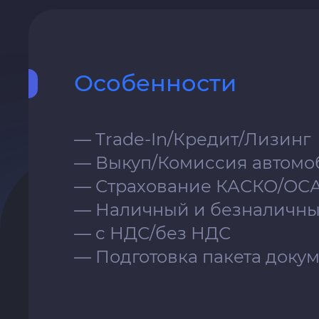
Особенности
— Trade-In⁣⁣/Кредит/Лизинг
— Выкуп/Комиссия автомоб
— Страхование КАСКО/ОСАГ
— Наличный и безналичны
— с НДС/без НДС
— Подготовка пакета доку