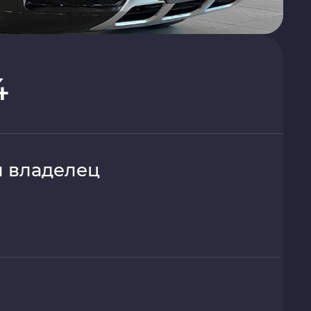
4
 владелец