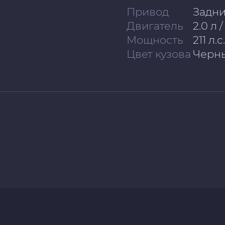
Привод
Задн
Двигатель
2.0 л 
Мощность
211 л.с.
Цвет кузова
Черн