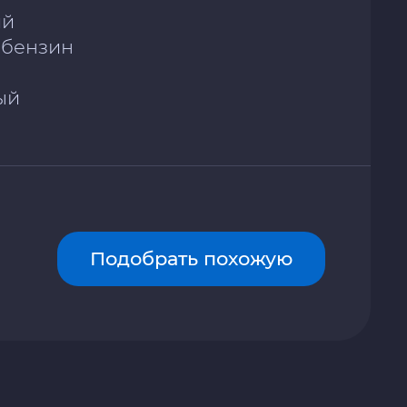
ий
/ бензин
ый
Подобрать похожую