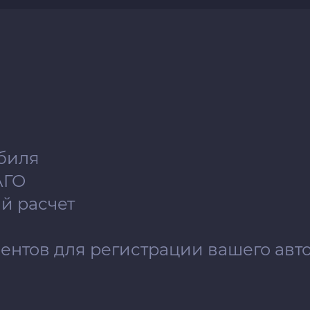
иля⁣⁣
О⁣⁣
й расчет
ментов для регистрации вашего авт