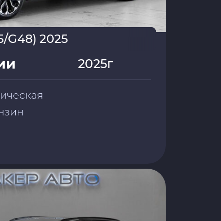
5/G48) 2025
ии
2025г
тическая
бензин