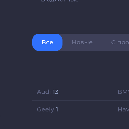
Все
Новые
С пр
Audi
13
B
Geely
1
Ha