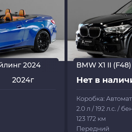
йлинг 2024
BMW X1 II (F48)
Нет в налич
2024г
Коробка: Автома
2.0 л / 192 л.с. / б
123 172 км
Передний