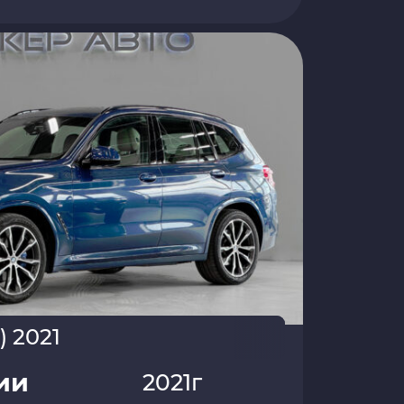
) 2021
ии
2021г