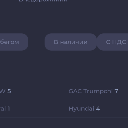
обегом
В наличии
С НДС
MW
5
GAC Trumpchi
7
val
1
Hyundai
4