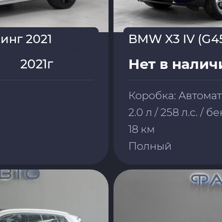
линг 2021
BMW X3 IV (G4
Нет в налич
2021г
Коробка: Автома
2.0 л / 258 л.с. / 
18 км
Полный