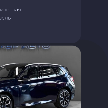
тическая
изель