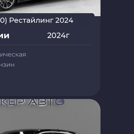
0) Рестайлинг 2024
ии
2024г
тическая
бензин