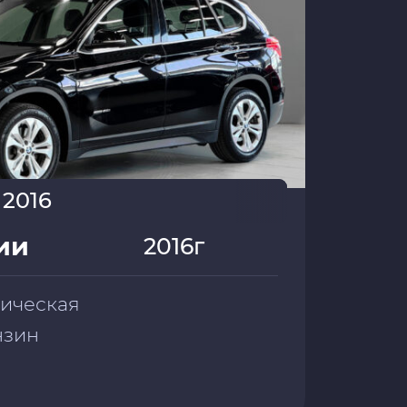
 2016
ии
2016г
тическая
ензин