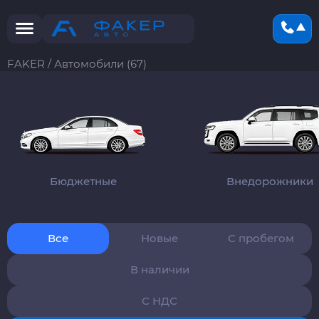
FAKER
/
Автомобили (67)
Бюджетные
Внедорожники
Все
Новые
С пробегом
В наличии
С НДС