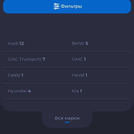
Фильтры
Audi
12
BMW
5
GAC Trumpchi
7
GMC
1
Geely
1
Haval
1
Hyundai
4
Kia
1
Все марки