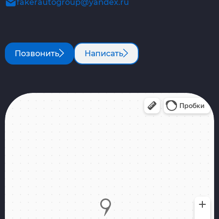
fakerautogroup@yandex.ru
Позвонить
Написать