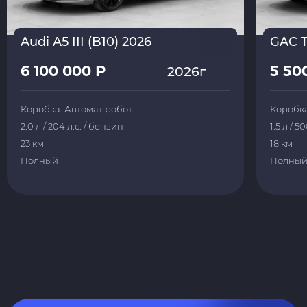
Audi A5 III (B10) 2026
GAC T
6 100 000 Р
5 50
2026г
Коробка: Автомат робот
Коробка
2.0 л / 204 л.с. / бензин
1.5 л / 5
23 км
18 км
Полный
Полны