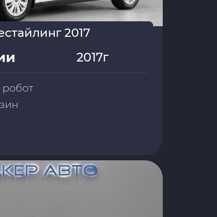
Рестайлинг 2017
ии
2017г
 робот
ензин