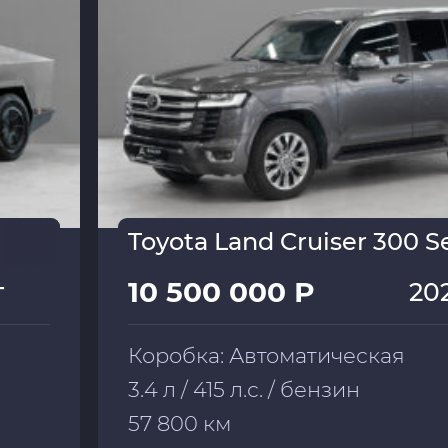
Toyota Land Cruiser 300 S
10 500 000 Р
г
20
Коробка: Автоматическая
3.4 л / 415 л.с. / бензин
57 800 км