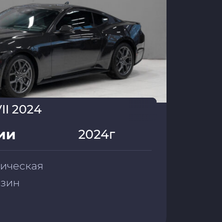
II 2024
ии
2024г
тическая
ензин