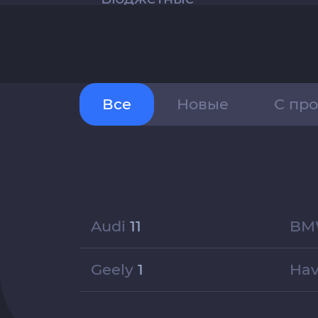
Все
Новые
С пр
Audi
11
B
Geely
1
Ha