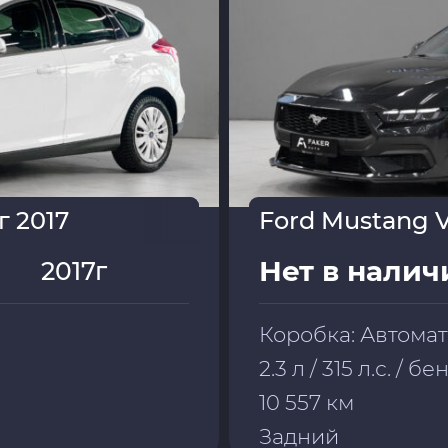
г 2017
Ford Mustang V
Нет в налич
2017г
Коробка: Автома
2.3 л / 315 л.с. / б
10 557 км
Задний