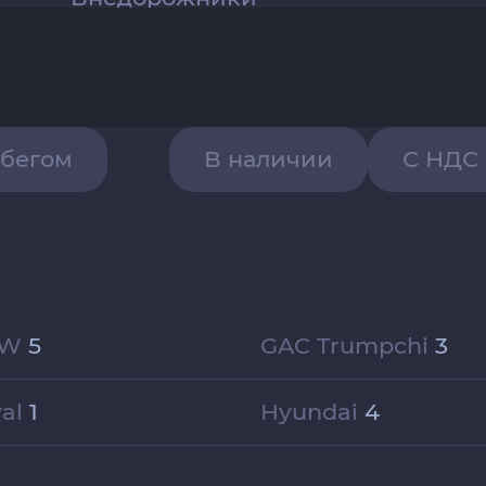
обегом
В наличии
С НДС
MW
5
GAC Trumpchi
3
val
1
Hyundai
4