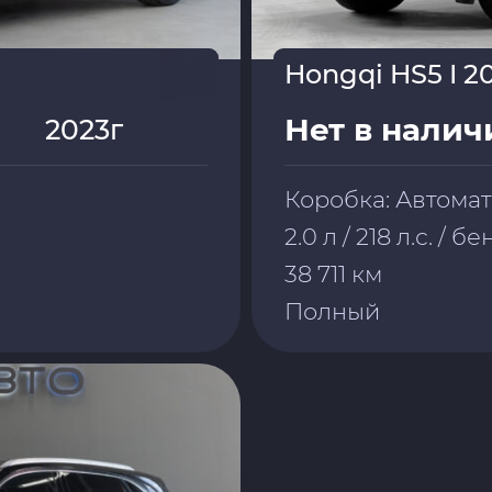
Hongqi HS5 I 2
Нет в налич
2023г
Коробка: Автома
2.0 л / 218 л.с. / б
38 711 км
Полный