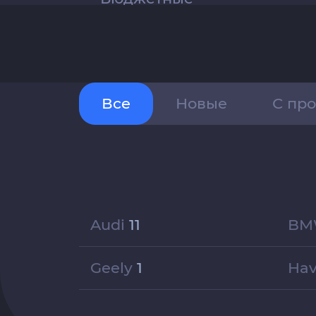
Все
Новые
С пр
Audi
11
B
Geely
1
Ha