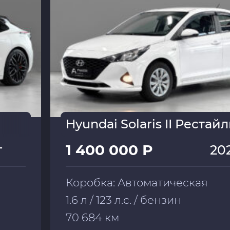
Hyundai Solaris II Рестай
1 400 000 Р
г
20
Коробка: Автоматическая
1.6 л / 123 л.с. / бензин
70 684 км