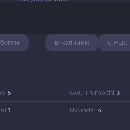
обегом
В наличии
С НДС
MW
5
GAC Trumpchi
3
val
1
Hyundai
4