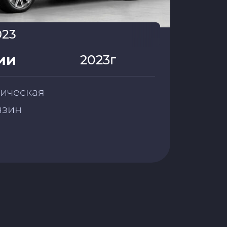
023
ии
2023г
тическая
ензин